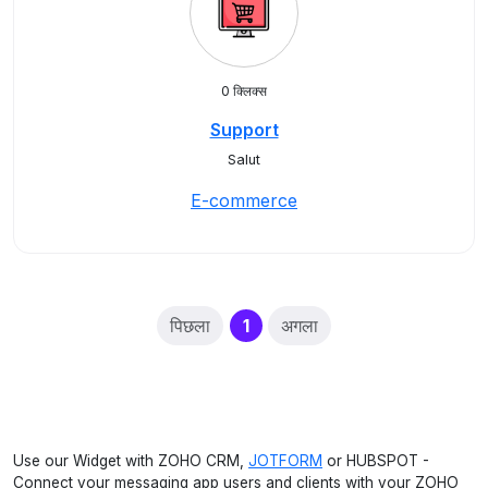
0 क्लिक्स
Support
Salut
E-commerce
(current)
पिछला
1
अगला
Use our Widget with ZOHO CRM,
JOTFORM
or HUBSPOT -
Connect your messaging app users and clients with your ZOHO