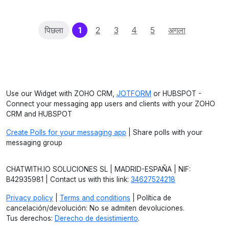
(current)
पिछला
1
2
3
4
5
अगला
Use our Widget with ZOHO CRM,
JOTFORM
or HUBSPOT -
Connect your messaging app users and clients with your ZOHO
CRM and HUBSPOT
Create Polls for your messaging app
| Share polls with your
messaging group
CHATWITH.IO SOLUCIONES SL | MADRID-ESPAÑA | NIF:
B42935981 | Contact us with this link:
34627524218
Privacy policy
|
Terms and conditions
| Política de
cancelación/devolución: No se admiten devoluciones.
Tus derechos:
Derecho de desistimiento
.