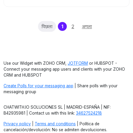
(current)
पिछला
1
2
अगला
Use our Widget with ZOHO CRM,
JOTFORM
or HUBSPOT -
Connect your messaging app users and clients with your ZOHO
CRM and HUBSPOT
Create Polls for your messaging app
| Share polls with your
messaging group
CHATWITH.IO SOLUCIONES SL | MADRID-ESPAÑA | NIF:
B42935981 | Contact us with this link:
34627524218
Privacy policy
|
Terms and conditions
| Política de
cancelación/devolución: No se admiten devoluciones.