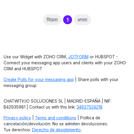
(current)
पिछला
1
अगला
Use our Widget with ZOHO CRM,
JOTFORM
or HUBSPOT -
Connect your messaging app users and clients with your ZOHO
CRM and HUBSPOT
Create Polls for your messaging app
| Share polls with your
messaging group
CHATWITH.IO SOLUCIONES SL | MADRID-ESPAÑA | NIF:
B42935981 | Contact us with this link:
34627524218
Privacy policy
|
Terms and conditions
| Política de
cancelación/devolución: No se admiten devoluciones.
Tus derechos:
Derecho de desistimiento
.