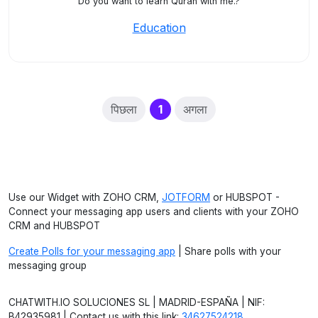
Do you want to learn Quran with me.?
Education
(current)
पिछला
1
अगला
Use our Widget with ZOHO CRM,
JOTFORM
or HUBSPOT -
Connect your messaging app users and clients with your ZOHO
CRM and HUBSPOT
Create Polls for your messaging app
| Share polls with your
messaging group
CHATWITH.IO SOLUCIONES SL | MADRID-ESPAÑA | NIF:
B42935981 | Contact us with this link:
34627524218