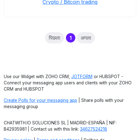
Crypto / Bitcoin trading
(current)
पिछला
1
अगला
Use our Widget with ZOHO CRM,
JOTFORM
or HUBSPOT -
Connect your messaging app users and clients with your ZOHO
CRM and HUBSPOT
Create Polls for your messaging app
| Share polls with your
messaging group
CHATWITH.IO SOLUCIONES SL | MADRID-ESPAÑA | NIF:
B42935981 | Contact us with this link:
34627524218